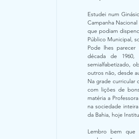
Estudei num Ginási
Campanha Nacional d
que podiam dispende
Público Municipal, s
Pode lhes parecer 
década de 1960, 
semialfabetizado, o
outros não, desde au
Na grade curricular
com lições de bons
matéria a Professora
na sociedade inteir
da Bahia, hoje Instit
Lembro bem que D