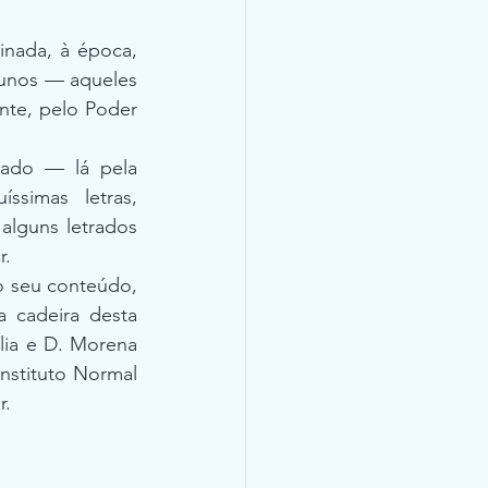
ada, à época, 
unos — aqueles 
te, pelo Poder 
ado — lá pela 
imas letras, 
lguns letrados 
r.
o seu conteúdo,  
 cadeira desta 
lia e D. Morena 
stituto Normal 
r.