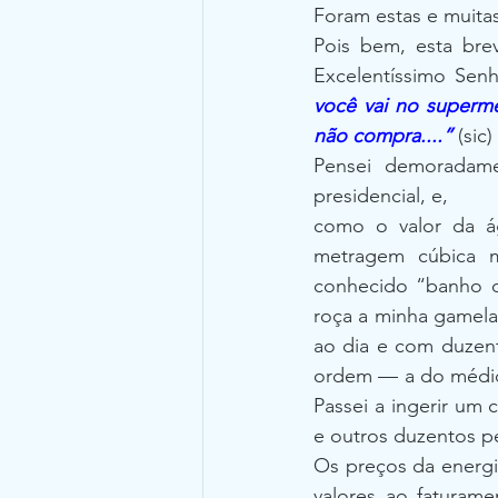
Foram estas e muitas
Pois bem, esta bre
Excelentíssimo Senh
você vai no superme
não compra....”
 (sic)
Pensei demoradame
presidencial, e,
como o valor da ág
metragem cúbica m
conhecido “banho de
roça a minha gamela
ao dia e com duzent
ordem — a do médico.
Passei a ingerir um c
e outros duzentos pe
Os preços da energia
valores ao faturame