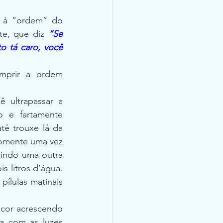
a à “ordem” do 
te, que diz 
“Se 
 tá caro, você 
mprir a ordem 
 ultrapassar a 
e fartamente 
é trouxe lá da 
somente uma vez 
indo uma outra 
 litros d’água. 
pílulas matinais 
 cor acrescendo 
a com as luzes 