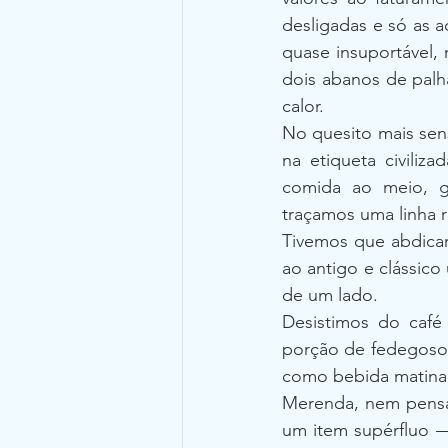
desligadas e só as a
quase insuportável,
dois abanos de palha 
calor.
No quesito mais sens
na etiqueta civiliz
comida ao meio, ge
traçamos uma linha r
Tivemos que abdicar
ao antigo e clássico
de um lado.
Desistimos do café 
porção de fedegoso,
como bebida matinal
Merenda, nem pensar
um item supérfluo —