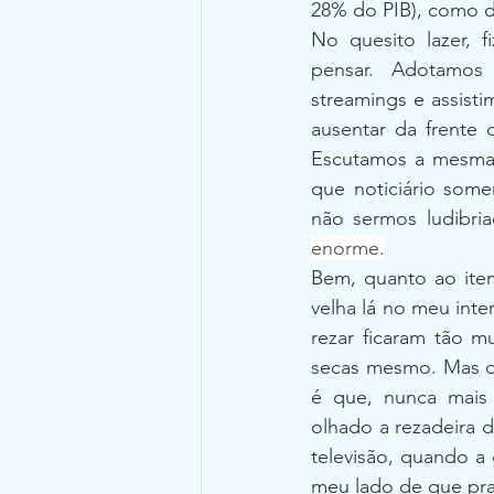
28% do PIB), como d
No quesito lazer, f
pensar. Adotamos 
streamings e assist
ausentar da frente 
Escutamos a mesma m
que noticiário som
não sermos ludibri
enorme.
Bem, quanto ao item
velha lá no meu inte
rezar ficaram tão m
secas mesmo. Mas que 
é que, nunca mais t
olhado a rezadeira d
televisão, quando a 
meu lado de que pr