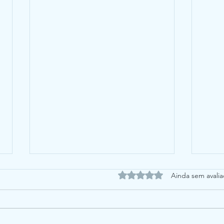
Avaliado com 0 de 5 estrel
Ainda sem avali