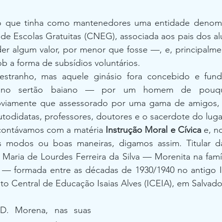
o que tinha como mantenedores uma entidade denomin
e Escolas Gratuitas (CNEG), associada aos pais dos al
r algum valor, por menor que fosse —, e, principalmen
ob a forma de subsídios voluntários.
estranho, mas aquele ginásio fora concebido e fund
no sertão baiano — por um homem de pouquíss
bviamente que assessorado por uma gama de amigos, a
todidatas, professores, doutores e o sacerdote do luga
 contávamos com a matéria 
Instrução Moral e Cívica
 e, n
 modos ou boas maneiras, digamos assim. Titular da
 Maria de Lourdes Ferreira da Silva — Morenita na famí
a — formada entre as décadas de 1930/1940 no antigo In
uto Central de Educação Isaias Alves (ICEIA), em Salvado
. Morena, nas suas 