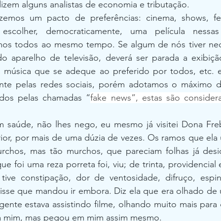
izem alguns analistas de economia e tributação.
izemos um pacto de preferências: cinema, shows, fes
escolher, democraticamente, uma película nessa
imos todos ao mesmo tempo. Se algum de nós tiver nec
do aparelho de televisão, deverá ser parada a exibição
úsica que se adeque ao preferido por todos, etc. e 
ente pelas redes sociais, porém adotamos o máximo d
ados pelas chamadas “
fake news”, estas são consider
 saúde, não lhes nego, eu mesmo já visitei Dona Frebô
rior, por mais de uma dúzia de vezes. Os ramos que ela u
urchos, mas tão murchos, que pareciam folhas já desid
foi uma reza porreta foi, viu; de trinta, providencial e
ive constipação, dor de ventosidade, difruço, espinh
isse que mandou ir embora. Diz ela que era olhado de u
gente estava assistindo filme, olhando muito mais para
a mim, mas pegou em mim assim mesmo.