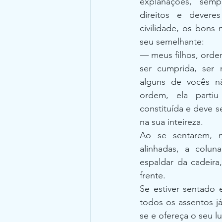
explanações, semp
direitos e devere
civilidade, os bons
seu semelhante:
— meus filhos, orde
ser cumprida, ser 
alguns de vocês n
ordem, ela partiu
constituída e deve s
na sua inteireza.
Ao se sentarem, m
alinhadas, a colun
espaldar da cadeira
frente.
Se estiver sentado
todos os assentos j
se e ofereça o seu l