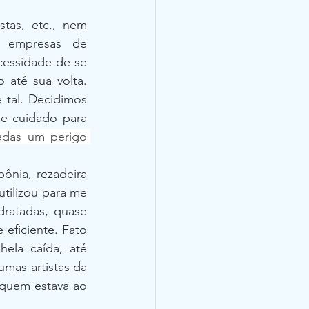
tas, etc., nem 
s empresas de 
essidade de se 
 até sua volta. 
tal. Decidimos 
e cuidado para 
adas um perigo 
nia, rezadeira 
tilizou para me 
ratadas, quase 
 eficiente. Fato 
ela caída, até 
mas artistas da 
 quem estava ao 