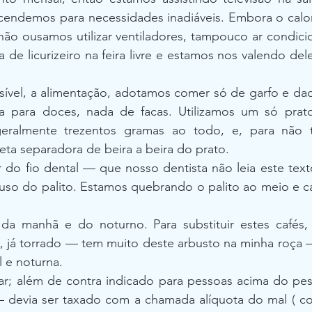
cendemos para necessidades inadiáveis. Embora o calor 
 não ousamos utilizar ventiladores, tampouco ar condic
de licurizeiro na feira livre e estamos nos valendo dele
ível, a alimentação, adotamos comer só de garfo e daqu
ada para doces, nada de facas. Utilizamos um só prato
ralmente trezentos gramas ao todo, e, para não te
eta separadora de beira a beira do prato.
 do fio dental — que nosso dentista não leia este text
 uso do palito. Estamos quebrando o palito ao meio e ca
da manhã e do noturno. Para substituir estes cafés,
 já torrado — tem muito deste arbusto na minha roça 
 e noturna.
; além de contra indicado para pessoas acima do peso
 devia ser taxado com a chamada alíquota do mal ( co