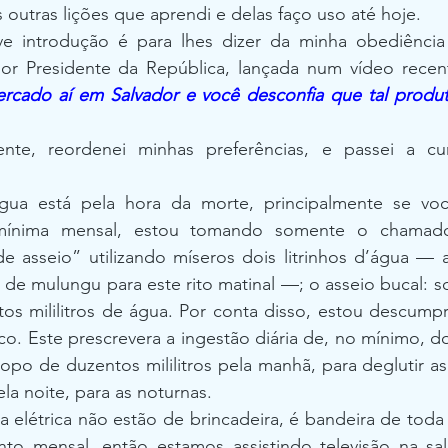
 outras lições que aprendi e delas faço uso até hoje.
ve introdução é para lhes dizer da minha obediênci
or Presidente da República, lançada num vídeo recen
rcado aí em Salvador e você desconfia que tal produto
nte, reordenei minhas preferências, e passei a cu
ua está pela hora da morte, principalmente se você
ínima mensal, estou tomando somente o chamado 
 asseio” utilizando míseros dois litrinhos d’água — at
 de mulungu para este rito matinal —; o asseio bucal: 
os mililitros de água. Por conta disso, estou descumpr
 Este prescrevera a ingestão diária de, no mínimo, dois
opo de duzentos mililitros pela manhã, para deglutir as 
la noite, para as noturnas.
 elétrica não estão de brincadeira, é bandeira de toda
nto mensal, então estamos assistindo televisão na sal