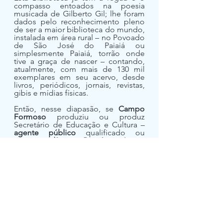
compasso entoados na poesia 
musicada de Gilberto Gil; lhe foram 
dados pelo reconhecimento pleno 
de ser a maior biblioteca do mundo, 
instalada em área rural – no Povoado 
de São José do Paiaiá ou 
simplesmente Paiaiá, torrão onde 
tive a graça de nascer – contando, 
atualmente, com mais de 130 mil 
exemplares em seu acervo, desde 
livros, periódicos, jornais, revistas, 
gibis e mídias físicas.
Então, nesse diapasão, se 
Campo 
Formoso
 produziu ou produz 
Secretário de Educação e Cultura – 
agente público
 qualificado ou 
agente político 
- 
Paiaiá
 produz, a 
todo instante, 
políticas públicas 
para 
a Educação e Cultura com a sua 
Biblioteca, convenhamos!
No 
PIB de lá agente público
 – 
Secretário de Educação e Cultura, no 
PIB de cá política pública
 – 
Biblioteca do Paiaiá
.
Tonho do Paiaiá