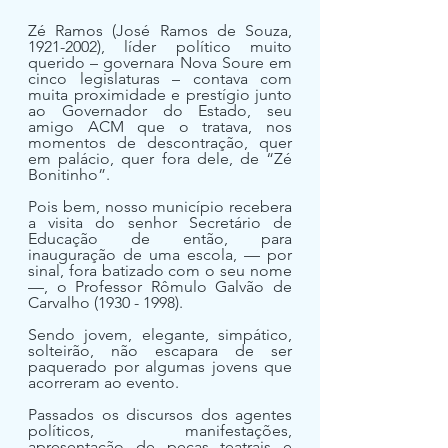
Zé Ramos (José Ramos de Souza, 
1921-2002), líder político muito 
querido – governara Nova Soure em 
cinco legislaturas – contava com 
muita proximidade e prestígio junto 
ao Governador do Estado, seu 
amigo ACM que o tratava, nos 
momentos de descontração, quer 
em palácio, quer fora dele, de “Zé 
Bonitinho”.
Pois bem, nosso município recebera 
a visita do senhor Secretário de 
Educação de então, para 
inauguração de uma escola, — por 
sinal, fora batizado com o seu nome 
—, o Professor Rômulo Galvão de 
Carvalho (1930 - 1998).
Sendo jovem, elegante, simpático, 
solteirão, não escapara de ser 
paquerado por algumas jovens que 
acorreram ao evento.
Passados os discursos dos agentes 
políticos, manifestações, 
apresentação de peças teatrais e 