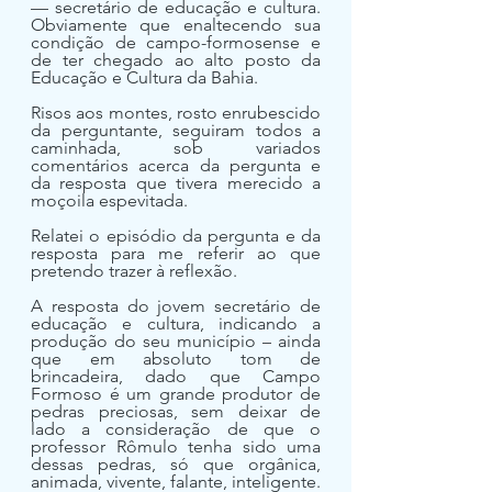
— secretário de educação e cultura. 
Obviamente que enaltecendo sua 
condição de campo-formosense e 
de ter chegado ao alto posto da 
Educação e Cultura da Bahia.
Risos aos montes, rosto enrubescido 
da perguntante, seguiram todos a 
caminhada, sob variados 
comentários acerca da pergunta e 
da resposta que tivera merecido a 
moçoila espevitada.
Relatei o episódio da pergunta e da 
resposta para me referir ao que 
pretendo trazer à reflexão.
A resposta do jovem secretário de 
educação e cultura, indicando a 
produção do seu município – ainda 
que em absoluto tom de 
brincadeira, dado que Campo 
Formoso é um grande produtor de 
pedras preciosas, sem deixar de 
lado a consideração de que o 
professor Rômulo tenha sido uma 
dessas pedras, só que orgânica, 
animada, vivente, falante, inteligente.