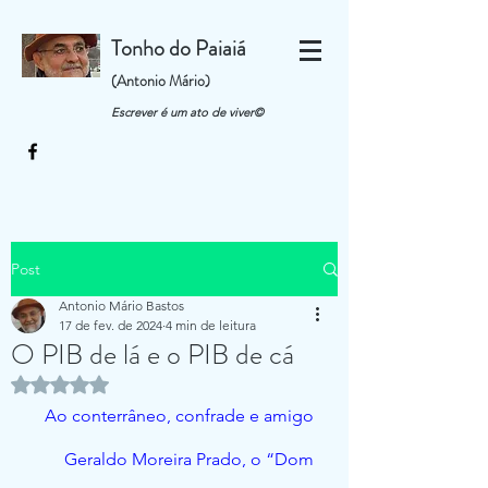
Tonho do Paiaiá
(Antonio Mário)
Escrever é um ato de viver©
Post
Antonio Mário Bastos
17 de fev. de 2024
4 min de leitura
O PIB de lá e o PIB de cá
Avaliado com NaN de 5 estrelas.
Ao conterrâneo, confrade e amigo 
Geraldo Moreira Prado, o “Dom 