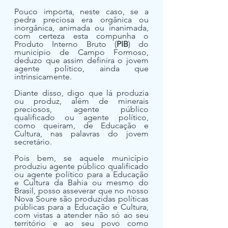
Pouco importa, neste caso, se a 
pedra preciosa era orgânica ou 
inorgânica, animada ou inanimada, 
com certeza esta compunha o 
Produto Interno Bruto (
PIB
) do 
município de Campo Formoso, 
deduzo que assim definira o jovem 
agente político, ainda que 
intrinsicamente.
Diante disso, digo que lá produzia 
ou produz, além de minerais 
preciosos, agente público 
qualificado ou agente político, 
como queiram, de Educação e 
Cultura, nas palavras do jovem 
secretário.
Pois bem, se aquele município 
produziu agente público qualificado 
ou agente político para a Educação 
e Cultura da Bahia ou mesmo do 
Brasil, posso asseverar que no nosso 
Nova Soure são produzidas políticas 
públicas para a Educação e Cultura, 
com vistas a atender não só ao seu 
território e ao seu povo como 