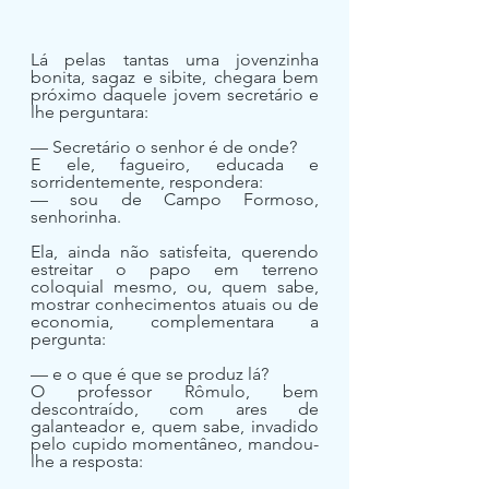
Lá pelas tantas uma jovenzinha 
bonita, sagaz e sibite, chegara bem 
próximo daquele jovem secretário e 
lhe perguntara:
— Secretário o senhor é de onde?
E ele, fagueiro, educada e 
sorridentemente, respondera:
— sou de Campo Formoso, 
senhorinha.
Ela, ainda não satisfeita, querendo 
estreitar o papo em terreno 
coloquial mesmo, ou, quem sabe, 
mostrar conhecimentos atuais ou de 
economia, complementara a 
pergunta:
— e o que é que se produz lá?
O professor Rômulo, bem 
descontraído, com ares de 
galanteador e, quem sabe, invadido 
pelo cupido momentâneo, mandou-
lhe a resposta: